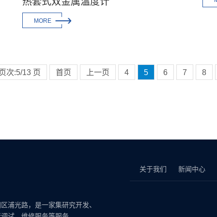
热套式双金属温度计
一

MORE
次:5/13 页
首页
上一页
4
5
6
7
8
关于我们
新闻中心
区浦光路，是一家集研究开发、
行调试、维修服务等服务。