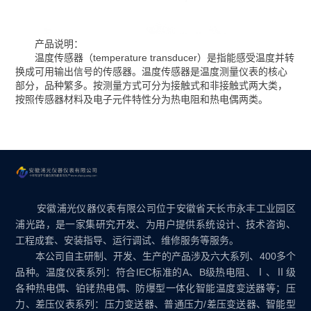
产品说明：
温度传感器（temperature transducer）是指能感受温度并转
换成可用输出信号的传感器。温度传感器是温度测量仪表的核心
部分，品种繁多。按测量方式可分为接触式和非接触式两大类，
按照传感器材料及电子元件特性分为热电阻和热电偶两类。
安徽浦光仪器仪表有限公司位于安徽省天长市永丰工业园区
浦光路，是一家集研究开发、为用户提供系统设计、技术咨询、
工程成套、安装指导、运行调试、维修服务等服务。
本公司自主研制、开发、生产的产品涉及六大系列、400多个
品种。温度仪表系列：符合IEC标准的A、B级热电阻、Ⅰ、Ⅱ级
各种热电偶、铂铑热电偶、防爆型一体化智能温度变送器等；压
力、差压仪表系列：压力变送器、普通压力/差压变送器、智能型